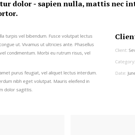
tur dolor - sapien nulla, mattis nec i
ortor.
Clien
illa turpis vel bibendum. Fusce volutpat lectus
s congue ut. Vivamus ut ultricies ante. Phasellus
Client:
Se
el condimentum. Morbi eu rutrum risus, vel
Category
t amet purus feugiat, vel aliquet lectus interdum.
Date:
Jun
dum nibh eget volutpat. Mauris eleifend in
m dolor sagittis.