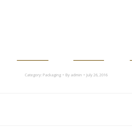
Pinterest
Behance
Category:
Packaging
By
admin
July 26, 2016
Next
project: