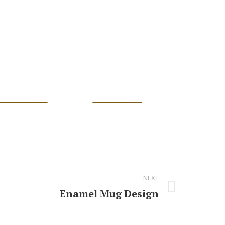
Dribbble
Linkedin
NEXT
Enamel Mug Design