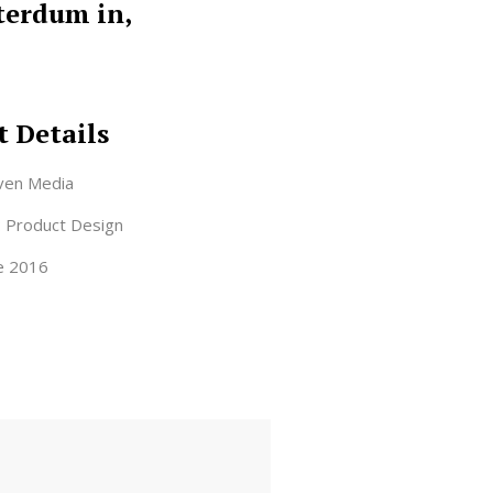
nterdum in,
t Details
ven Media
:
Product Design
e 2016